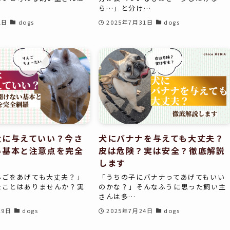
ら…」と分け…
1日
dogs
2025年7月31日
dogs
犬に与えていい？今さ
犬にバナナを与えても大丈夫？
い基本と注意点を完全
皮は危険？実は安全？徹底解説
します
んごをあげても大丈夫？」
「うちの子にバナナってあげてもいい
たことはありませんか？実
のかな？」そんなふうに思った飼い主
さんは多…
29日
dogs
2025年7月24日
dogs