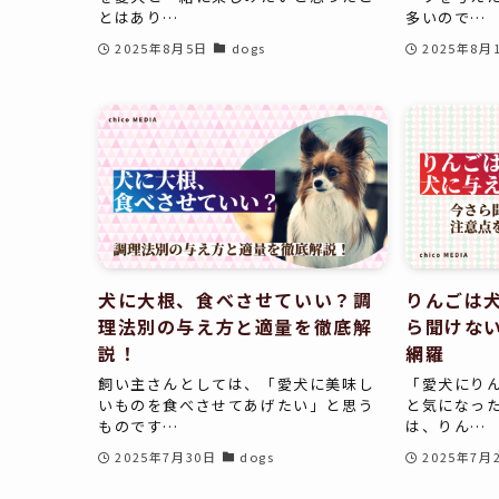
とはあり…
多いので…
2025年8月5日
dogs
2025年8月
犬に大根、食べさせていい？調
りんごは
理法別の与え方と適量を徹底解
ら聞けな
説！
網羅
飼い主さんとしては、「愛犬に美味し
「愛犬にり
いものを食べさせてあげたい」と思う
と気になっ
ものです…
は、りん…
2025年7月30日
dogs
2025年7月