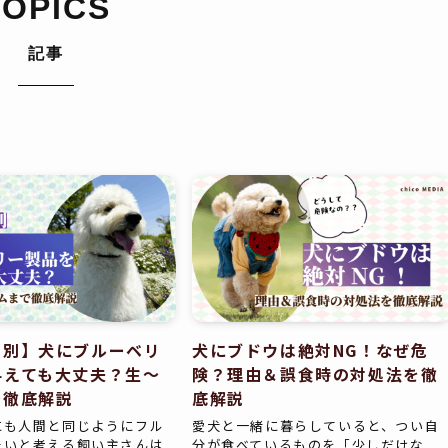
TOPICS
記事
ム別】犬にブルーベリ
犬にブドウは絶対NG！なぜ危
与えても大丈夫？生〜
険？理由＆誤食時の対処法を徹
で徹底解説
底解説
にも人間と同じようにフル
愛犬と一緒に暮らしていると、つい自
たいと考える飼い主さんは
分が食べているものを「少しだけな