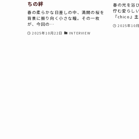
ちの絆
春の光を浴
佇む愛らし
春の柔らかな日差しの中、満開の桜を
『chico』
背景に振り向く小さな瞳。その一枚
が、今回の…
2025年10
2025年10月22日
INTERVIEW