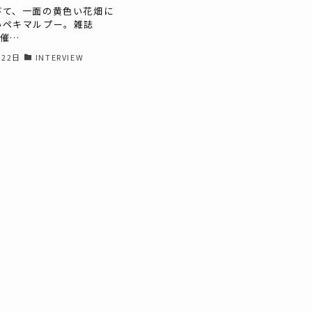
びて、一面の黄色い花畑に
いペキマルプー。雑誌
主催…
月22日
INTERVIEW